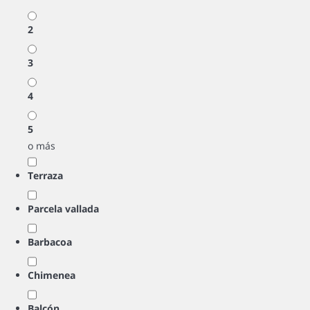
2
3
4
5
o más
Terraza
Parcela vallada
Barbacoa
Chimenea
Balcón